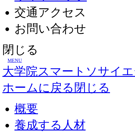
交通
アクセス
お問
い
合
わ
せ
閉じる
MENU
大学院スマートソサイエ
ホームに戻る
閉じる
概要
養成する人材