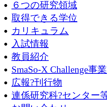
６つの研究領域
取得できる学位
カリキュラム
入試情報
教員紹介
SmaSo-X Challen
広報?刊行物
連係研究科?センター