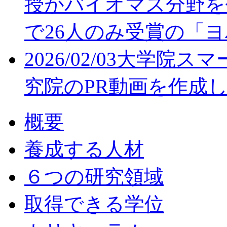
授がバイオマス分野を
で26人のみ受賞の「
2026/02/03
大学院スマ
究院のPR動画を作成
概要
養成する人材
６つの研究領域
取得できる学位