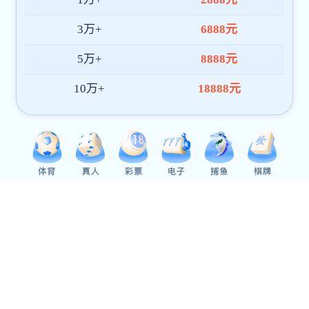
第4回 Rachel Nicholsonさん（アメリカ）/ HUSA修了
「留学先から第２の故郷へ」
2016年10月掲載
第3回 Thi Haさん（ミャンマー）/ 工学研究科修了
「日本で学んだ技術?経験を活かして国造りに貢献できるよう
になりました」
2016年9月掲載