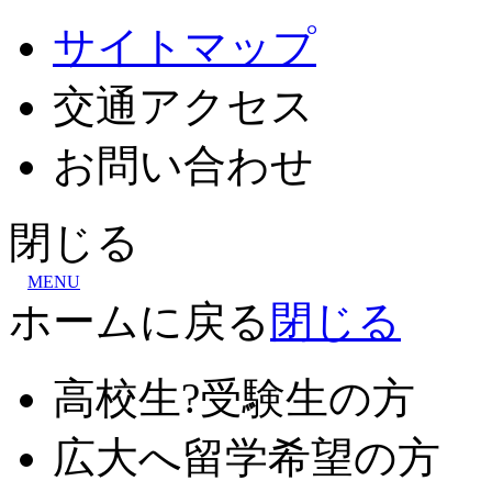
サイトマップ
交通
アクセス
お問
い
合
わ
せ
閉じる
MENU
ホームに戻る
閉じる
高校生?受験生の方
広大へ留学希望の方